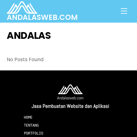
Skip
Men
to
ANDALASWEB.COM
content
ANDALAS
No Posts Found
Andalasweb.com
Jasa Pembuatan Website dan Aplikasi
HOME
TENTANG
PORTFOLIO